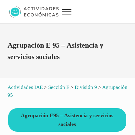
Saltar al contenido principal
Skip to site footer
Menu
Actividades Económicas IAE CNAE
Conversor IAE CNAE
Agrupación E 95 – Asistencia y
servicios sociales
Actividades IAE
>
Sección E
>
División 9
>
Agrupación
95
Agrupación E95 – Asistencia y servicios
sociales