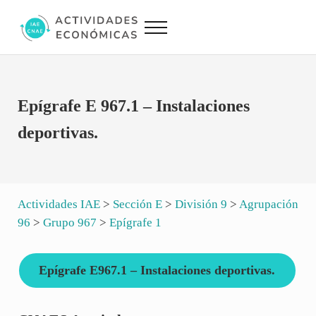
Saltar al contenido principal
Skip to site footer
Menu
Actividades Económicas IAE CNAE
Conversor IAE CNAE
Epígrafe E 967.1 – Instalaciones
deportivas.
Actividades IAE
>
Sección E
>
División 9
>
Agrupación
96
>
Grupo 967
>
Epígrafe 1
Epígrafe E967.1 – Instalaciones deportivas.