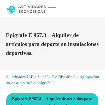
Saltar al contenido principal
Skip to site footer
Menu
Actividades Económicas IAE CNAE
Conversor IAE CNAE
Epígrafe E 967.3 – Alquiler de
artículos para deporte en instalaciones
deportivas.
Actividades IAE
>
Sección E
>
División 9
>
Agrupación
96
>
Grupo 967
>
Epígrafe 3
Epígrafe E967.3 – Alquiler de artículos para