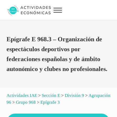
Saltar al contenido principal
Skip to site footer
Menu
Actividades Económicas IAE CNAE
Conversor IAE CNAE
Epígrafe E 968.3 – Organización de
espectáculos deportivos por
federaciones españolas y de ámbito
autonómico y clubes no profesionales.
Actividades IAE
>
Sección E
>
División 9
>
Agrupación
96
>
Grupo 968
>
Epígrafe 3