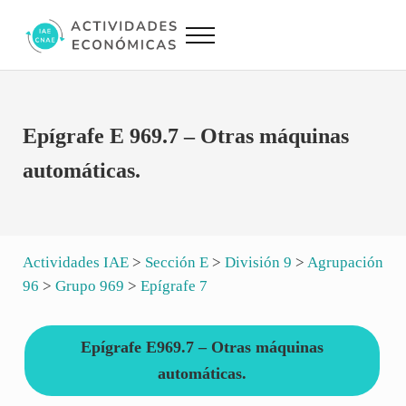
Saltar al contenido principal
Skip to site footer
Menu
Actividades Económicas IAE CNAE
Conversor IAE CNAE
Epígrafe E 969.7 – Otras máquinas
automáticas.
Actividades IAE
>
Sección E
>
División 9
>
Agrupación
96
>
Grupo 969
>
Epígrafe 7
Epígrafe E969.7 – Otras máquinas
automáticas.