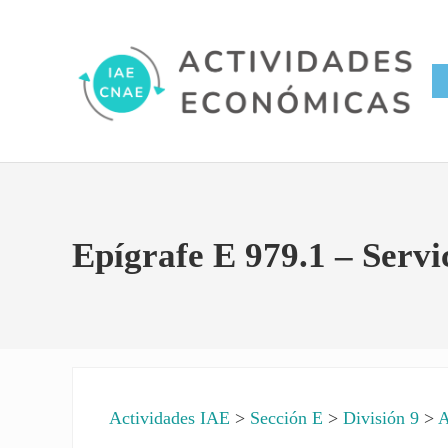
Saltar al contenido principal
Skip to site footer
Conversor IAE CNAE
Actividades Económicas IAE
Epígrafe E 979.1 – Servi
Actividades IAE
>
Sección E
>
División 9
>
A