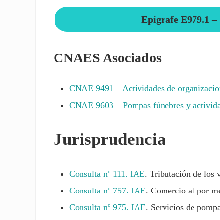
Epígrafe E979.1 –
CNAES Asociados
CNAE
9491
– Actividades de organizacion
CNAE
9603
– Pompas fúnebres y activida
Jurisprudencia
Consulta nº 111. IAE
. Tributación de los 
Consulta nº 757. IAE
. Comercio al por men
Consulta nº 975. IAE
. Servicios de pompa