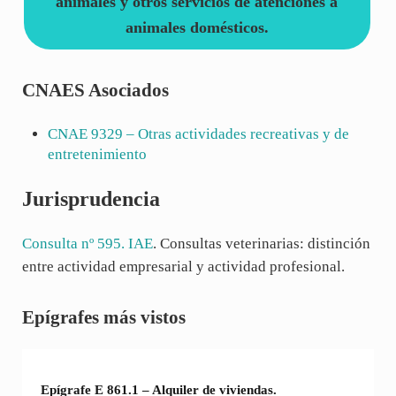
animales y otros servicios de atenciones a
animales domésticos.
CNAES Asociados
CNAE
9329
– Otras actividades recreativas y de
entretenimiento
Jurisprudencia
Consulta nº 595. IAE
. Consultas veterinarias: distinción
entre actividad empresarial y actividad profesional.
Sidebar
Epígrafes más vistos
Epígrafe E 861.1 – Alquiler de viviendas.