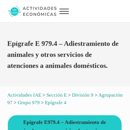
Saltar al contenido principal
Skip to site footer
Menu
Actividades Económicas IAE CNAE
Conversor IAE CNAE
Epígrafe E 979.4 – Adiestramiento de
animales y otros servicios de
atenciones a animales domésticos.
Actividades IAE
>
Sección E
>
División 9
>
Agrupación
97
>
Grupo 979
>
Epígrafe 4
Epígrafe E979.4 – Adiestramiento de