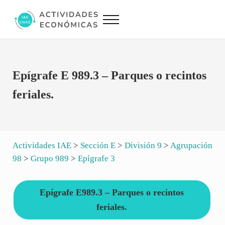
Saltar al contenido principal
Skip to site footer
Menu
Actividades Económicas IAE CNAE
Conversor IAE CNAE
Epígrafe E 989.3 – Parques o recintos
feriales.
Actividades IAE
>
Sección E
>
División 9
>
Agrupación
98
>
Grupo 989
>
Epígrafe 3
Epígrafe E989.3 – Parques o recintos
feriales.