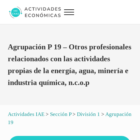
Saltar al contenido principal
Skip to site footer
Menu
Actividades Económicas IAE CNAE
Conversor IAE CNAE
Agrupación P 19 – Otros profesionales
relacionados con las actividades
propias de la energía, agua, minería e
industria química, n.c.o.p
Actividades IAE
>
Sección P
>
División 1
>
Agrupación
19