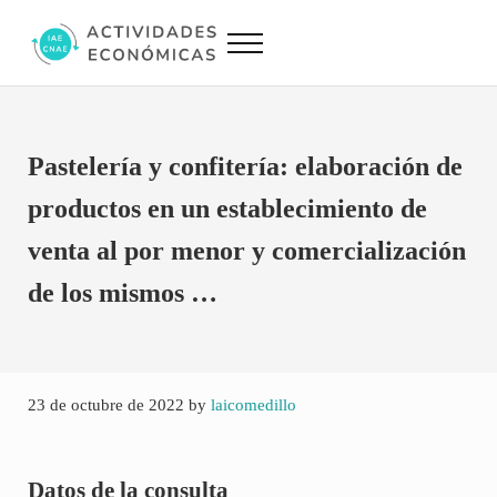
Saltar al contenido principal
Skip to site footer
Menu
Actividades Económicas IAE CNAE
Conversor IAE CNAE
Pastelería y confitería: elaboración de
productos en un establecimiento de
venta al por menor y comercialización
de los mismos …
23 de octubre de 2022
by
laicomedillo
Datos de la consulta