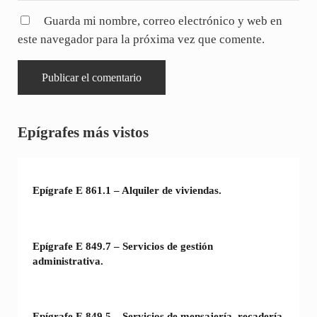
Guarda mi nombre, correo electrónico y web en
este navegador para la próxima vez que comente.
Sidebar
Epígrafes más vistos
Epígrafe E 861.1 – Alquiler de viviendas.
Epígrafe E 849.7 – Servicios de gestión
administrativa.
Epígrafe E 849.5 – Servicios de mensajería, recadería