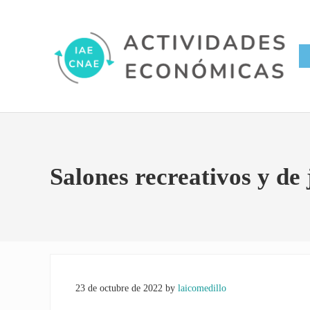
Saltar al contenido principal
Skip to site footer
Conversor IAE CNAE
Actividades Económicas IAE
Salones recreativos y de
23 de octubre de 2022
by
laicomedillo