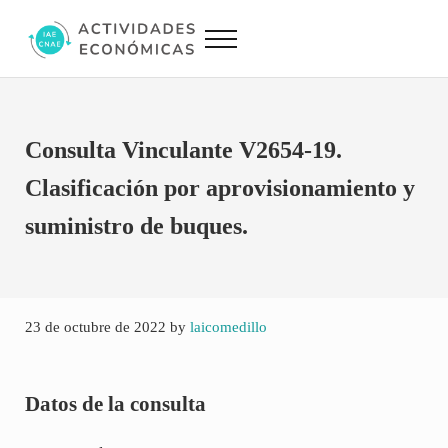
Saltar al contenido principal
Skip to site footer
Menu
Actividades Económicas IAE CNAE
Conversor IAE CNAE
Consulta Vinculante V2654-19.
Clasificación por aprovisionamiento y
suministro de buques.
23 de octubre de 2022
by
laicomedillo
Datos de la consulta