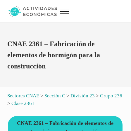
Saltar al contenido principal
Skip to site footer
Menu
Actividades Económicas IAE CNAE
Conversor IAE CNAE
CNAE 2361 – Fabricación de
elementos de hormigón para la
construcción
Sectores CNAE
>
Sección C
>
División 23
>
Grupo 236
>
Clase 2361
CNAE 2361 – Fabricación de elementos de