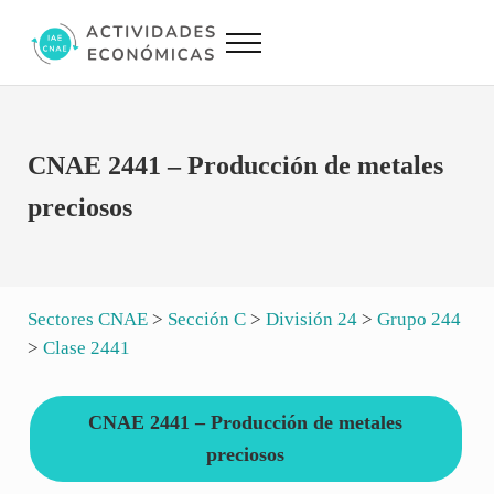
Saltar al contenido principal
Skip to site footer
Menu
Actividades Económicas IAE CNAE
Conversor IAE CNAE
CNAE 2441 – Producción de metales
preciosos
Sectores CNAE
>
Sección C
>
División 24
>
Grupo 244
>
Clase 2441
CNAE 2441 – Producción de metales
preciosos