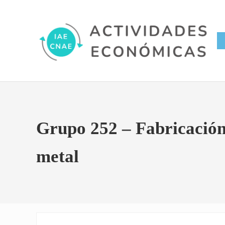
Saltar al contenido principal
Skip to site footer
Conversor IAE CNAE
Actividades Económicas IAE
Grupo 252 – Fabricación 
metal