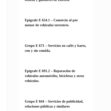
Epígrafe E 654.1 – Comercio al por
menor de vehículos terrestres.
Grupo E 673 – Servicios en cafés y bares,
con y sin comida.
Epígrafe E 691.2 – Reparación de
vehículos automóviles, bicicletas y otros
vehículos.
Grupo E 844 – Servicios de publicidad,
relaciones públicas y similares