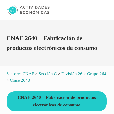
Saltar al contenido principal
Skip to site footer
Menu
Actividades Económicas IAE CNAE
Conversor IAE CNAE
CNAE 2640 – Fabricación de
productos electrónicos de consumo
Sectores CNAE
>
Sección C
>
División 26
>
Grupo 264
>
Clase 2640
CNAE 2640 – Fabricación de productos
electrónicos de consumo