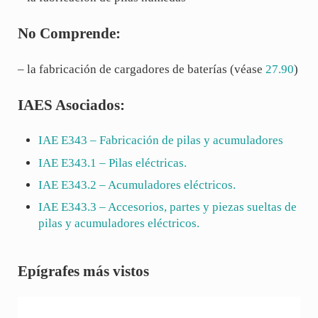
No Comprende:
– la fabricación de cargadores de baterías (véase
27.90
)
IAES Asociados:
IAE
E343
– Fabricación de pilas y acumuladores
IAE
E343.1
– Pilas eléctricas.
IAE
E343.2
– Acumuladores eléctricos.
IAE
E343.3
– Accesorios, partes y piezas sueltas de
pilas y acumuladores eléctricos.
Sidebar
Epígrafes más vistos