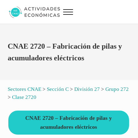
Saltar al contenido principal
Skip to site footer
Menu
Actividades Económicas IAE CNAE
Conversor IAE CNAE
CNAE 2720 – Fabricación de pilas y
acumuladores eléctricos
Sectores CNAE
>
Sección C
>
División 27
>
Grupo 272
>
Clase 2720
CNAE 2720 – Fabricación de pilas y
acumuladores eléctricos