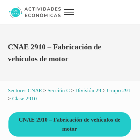
Saltar al contenido principal
Skip to site footer
Menu
Actividades Económicas IAE CNAE
Conversor IAE CNAE
CNAE 2910 – Fabricación de
vehículos de motor
Sectores CNAE
>
Sección C
>
División 29
>
Grupo 291
>
Clase 2910
CNAE 2910 – Fabricación de vehículos de
motor