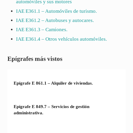
automóviles y sus motores
IAE
E361.1
– Automóviles de turismo.
IAE
E361.2
– Autobuses y autocares.
IAE
E361.3
– Camiones.
IAE
E361.4
– Otros vehículos automóviles.
Sidebar
Epígrafes más vistos
Epígrafe E 861.1 – Alquiler de viviendas.
Epígrafe E 849.7 – Servicios de gestión
administrativa.