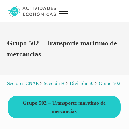
Saltar al contenido principal
Skip to site footer
Menu
Actividades Económicas IAE CNAE
Conversor IAE CNAE
Grupo 502 – Transporte marítimo de
mercancías
Sectores CNAE
>
Sección H
>
División 50
>
Grupo 502
Grupo 502 – Transporte marítimo de
mercancías