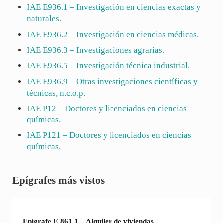
IAE
E936.1
– Investigación en ciencias exactas y
naturales.
IAE
E936.2
– Investigación en ciencias médicas.
IAE
E936.3
– Investigaciones agrarias.
IAE
E936.5
– Investigación técnica industrial.
IAE
E936.9
– Otras investigaciones científicas y
técnicas, n.c.o.p.
IAE
P12
– Doctores y licenciados en ciencias
químicas.
IAE
P121
– Doctores y licenciados en ciencias
químicas.
Sidebar
Epígrafes más vistos
Epígrafe E 861.1 – Alquiler de viviendas.