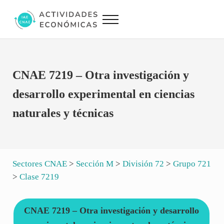
Saltar al contenido principal
Skip to site footer
Menu
Actividades Económicas IAE CNAE
Conversor IAE CNAE
CNAE 7219 – Otra investigación y
desarrollo experimental en ciencias
naturales y técnicas
Sectores CNAE
>
Sección M
>
División 72
>
Grupo 721
>
Clase 7219
CNAE 7219 – Otra investigación y desarrollo