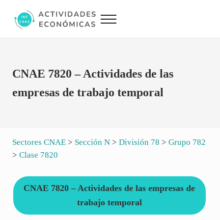
Saltar al contenido principal
Skip to site footer
Menu
Actividades Económicas IAE CNAE
Conversor IAE CNAE
CNAE 7820 – Actividades de las
empresas de trabajo temporal
Sectores CNAE
>
Sección N
>
División 78
>
Grupo 782
>
Clase 7820
CNAE 7820 – Actividades de las empresas de
trabajo temporal