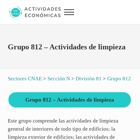
Saltar al contenido principal
Skip to site footer
Menu
Actividades Económicas IAE CNAE
Conversor IAE CNAE
Grupo 812 – Actividades de limpieza
Sectores CNAE
>
Sección N
>
División 81
>
Grupo 812
Grupo 812 – Actividades de limpieza
Este grupo comprende las actividades de limpieza
general de interiores de todo tipo de edificios; la
limpieza exterior de edificios; las actividades de