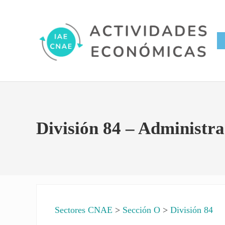
Saltar al contenido principal
Skip to site footer
Conversor IAE CNAE
Actividades Económicas IAE
División 84 – Administra
Sectores CNAE
>
Sección O
>
División 84