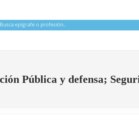
 CNAE
ción Pública y defensa; Segur