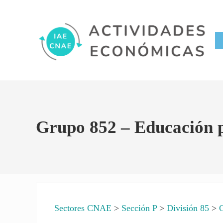
Saltar al contenido principal
Skip to site footer
Conversor IAE CNAE
Actividades Económicas IAE
Grupo 852 – Educación 
Sectores CNAE
>
Sección P
>
División 85
>