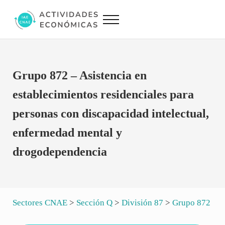
Saltar al contenido principal
Skip to site footer
Menu
Actividades Económicas IAE CNAE
Conversor IAE CNAE
Grupo 872 – Asistencia en
establecimientos residenciales para
personas con discapacidad intelectual,
enfermedad mental y
drogodependencia
Sectores CNAE
>
Sección Q
>
División 87
>
Grupo 872