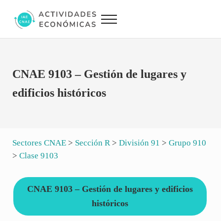
Saltar al contenido principal
Skip to site footer
Menu
Actividades Económicas IAE CNAE
Conversor IAE CNAE
CNAE 9103 – Gestión de lugares y
edificios históricos
Sectores CNAE
>
Sección R
>
División 91
>
Grupo 910
>
Clase 9103
CNAE 9103 – Gestión de lugares y edificios
históricos