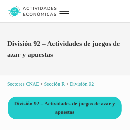
Saltar al contenido principal
Skip to site footer
Menu
Actividades Económicas IAE CNAE
Conversor IAE CNAE
División 92 – Actividades de juegos de
azar y apuestas
Sectores CNAE
>
Sección R
>
División 92
División 92 – Actividades de juegos de azar y
apuestas