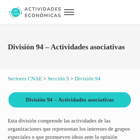
Saltar al contenido principal
Skip to site footer
Menu
Actividades Económicas IAE CNAE
Conversor IAE CNAE
División 94 – Actividades asociativas
Sectores CNAE
>
Sección S
>
División 94
División 94 – Actividades asociativas
Esta división comprende las actividades de las
organizaciones que representan los intereses de grupos
especiales o que promueven ideas ante la opinión