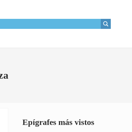
za
Sidebar
Epígrafes más vistos