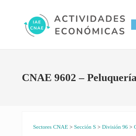
Saltar al contenido principal
Skip to site footer
Conversor IAE CNAE
Actividades Económicas IAE
CNAE 9602 – Peluquería 
Sectores CNAE
>
Sección S
>
División 96
>