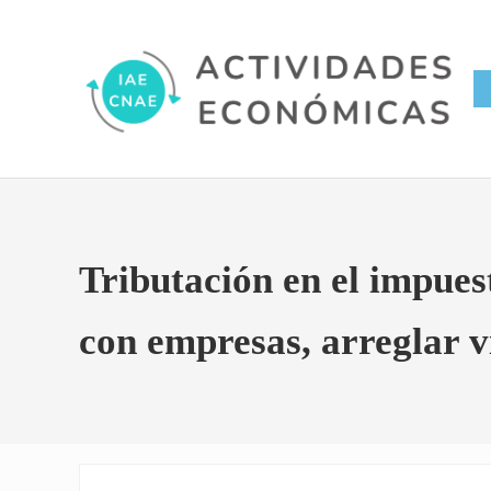
Saltar al contenido principal
Skip to site footer
Conversor IAE CNAE
Actividades Económicas IAE
Tributación en el impuest
con empresas, arreglar v