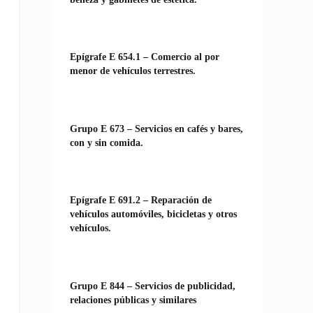
Epígrafe E 654.1 – Comercio al por
menor de vehículos terrestres.
Grupo E 673 – Servicios en cafés y bares,
con y sin comida.
Epígrafe E 691.2 – Reparación de
vehículos automóviles, bicicletas y otros
vehículos.
Grupo E 844 – Servicios de publicidad,
relaciones públicas y similares