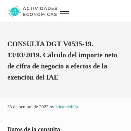
Saltar al contenido principal
Skip to site footer
Menu
Actividades Económicas IAE CNAE
Conversor IAE CNAE
CONSULTA DGT V0535-19.
13/03/2019. Cálculo del importe neto
de cifra de negocio a efectos de la
exención del IAE
23 de octubre de 2022
by
laicomedillo
Datos de la consulta