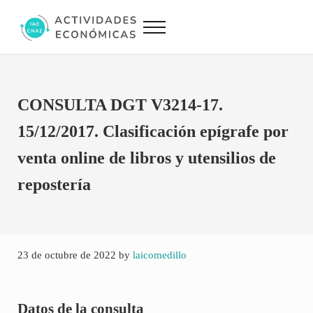
Saltar al contenido principal
Skip to site footer
Menu
Actividades Económicas IAE CNAE
Conversor IAE CNAE
CONSULTA DGT V3214-17.
15/12/2017. Clasificación epígrafe por
venta online de libros y utensilios de
repostería
23 de octubre de 2022
by
laicomedillo
Datos de la consulta