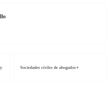
llo
Siguiente entrada:
 y
Sociedades civiles de abogados
ectores