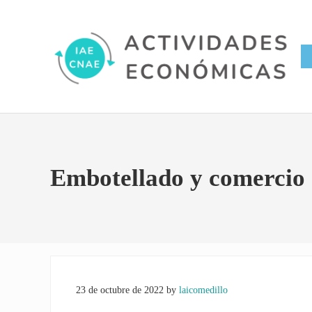
Saltar al contenido principal
Skip to site footer
Conversor IAE CNAE
Actividades Económicas IAE
Embotellado y comercio 
23 de octubre de 2022
by
laicomedillo