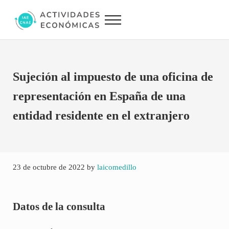
Saltar al contenido principal
Skip to site footer
Menu
Actividades Económicas IAE CNAE
Conversor IAE CNAE
Sujeción al impuesto de una oficina de
representación en España de una
entidad residente en el extranjero
23 de octubre de 2022
by
laicomedillo
Datos de la consulta