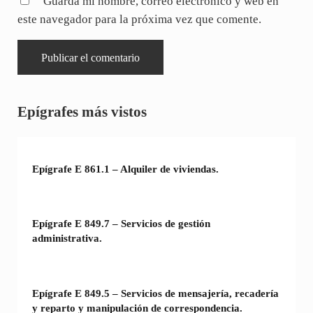
Guarda mi nombre, correo electrónico y web en
este navegador para la próxima vez que comente.
Sidebar
Epígrafes más vistos
Epígrafe E 861.1 – Alquiler de viviendas.
Epígrafe E 849.7 – Servicios de gestión
administrativa.
Epígrafe E 849.5 – Servicios de mensajería, recadería
y reparto y manipulación de correspondencia.