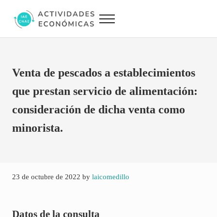
Saltar al contenido principal
Skip to site footer
Menu
Actividades Económicas IAE CNAE
Conversor IAE CNAE
Venta de pescados a establecimientos
que prestan servicio de alimentación:
consideración de dicha venta como
minorista.
23 de octubre de 2022
by
laicomedillo
Datos de la consulta