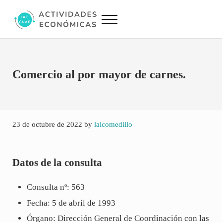
Saltar al contenido principal
Skip to site footer
Menu
Actividades Económicas IAE CNAE
Conversor IAE CNAE
Comercio al por mayor de carnes.
23 de octubre de 2022
by
laicomedillo
Datos de la consulta
Consulta nº: 563
Fecha: 5 de abril de 1993
Órgano: Dirección General de Coordinación con las