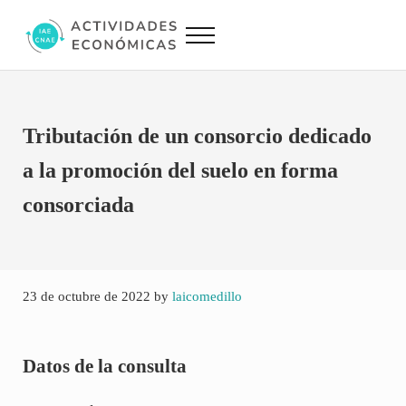
Saltar al contenido principal
Skip to site footer
Menu
Actividades Económicas IAE CNAE
Conversor IAE CNAE
Tributación de un consorcio dedicado
a la promoción del suelo en forma
consorciada
23 de octubre de 2022
by
laicomedillo
Datos de la consulta