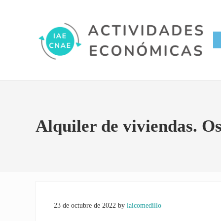
Saltar al contenido principal
Skip to site footer
Conversor IAE CNAE
Actividades Económicas IAE
Alquiler de viviendas. Os
23 de octubre de 2022
by
laicomedillo