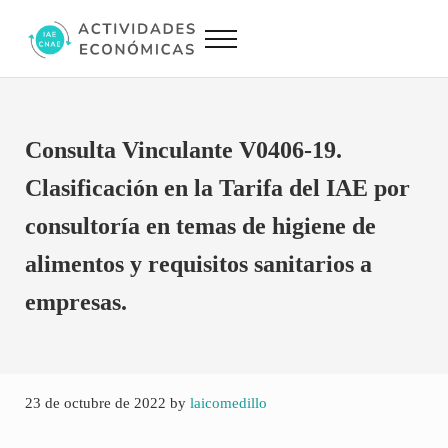
Saltar al contenido principal
Skip to site footer
Menu
Actividades Económicas IAE CNAE
Conversor IAE CNAE
Consulta Vinculante V0406-19.
Clasificación en la Tarifa del IAE por
consultoría en temas de higiene de
alimentos y requisitos sanitarios a
empresas.
23 de octubre de 2022
by
laicomedillo