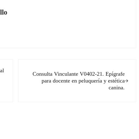
llo
Siguiente entrada:
al
Consulta Vinculante V0402-21. Epígrafe
para docente en peluquería y estética
canina.
ectores