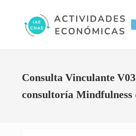
Saltar al contenido principal
Skip to site footer
Conversor IAE CNAE
Actividades Económicas IAE
Consulta Vinculante V03
consultoría Mindfulness 