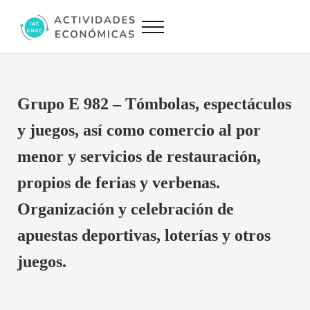
Saltar al contenido principal
Skip to site footer
Menu
Actividades Económicas IAE CNAE
Conversor IAE CNAE
Grupo E 982 – Tómbolas, espectáculos
y juegos, así como comercio al por
menor y servicios de restauración,
propios de ferias y verbenas.
Organización y celebración de
apuestas deportivas, loterías y otros
juegos.