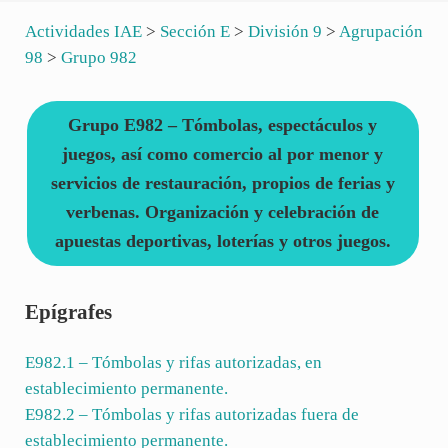
Actividades IAE
>
Sección E
>
División 9
>
Agrupación
98
>
Grupo 982
Grupo E982 – Tómbolas, espectáculos y
juegos, así como comercio al por menor y
servicios de restauración, propios de ferias y
verbenas. Organización y celebración de
apuestas deportivas, loterías y otros juegos.
Epígrafes
E982.1
– Tómbolas y rifas autorizadas, en
establecimiento permanente.
E982.2
– Tómbolas y rifas autorizadas fuera de
establecimiento permanente.