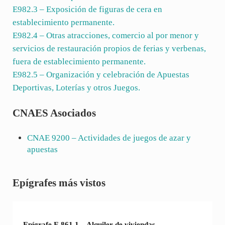
E982.3
– Exposición de figuras de cera en
establecimiento permanente.
E982.4
– Otras atracciones, comercio al por menor y
servicios de restauración propios de ferias y verbenas,
fuera de establecimiento permanente.
E982.5
– Organización y celebración de Apuestas
Deportivas, Loterías y otros Juegos.
CNAES Asociados
CNAE
9200
– Actividades de juegos de azar y
apuestas
Sidebar
Epígrafes más vistos
Epígrafe E 861.1 – Alquiler de viviendas.