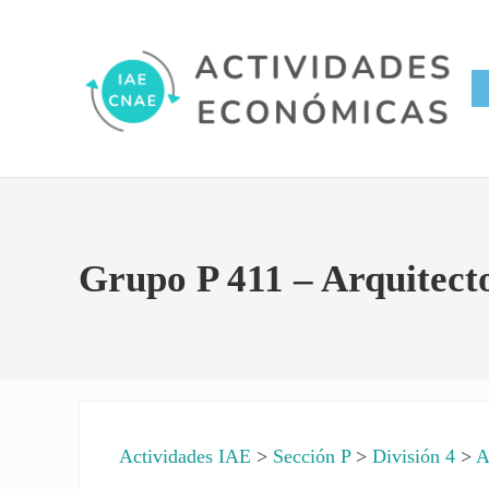
Saltar al contenido principal
Skip to site footer
Conversor IAE CNAE
Actividades Económicas IAE
Grupo P 411 – Arquitect
Actividades IAE
>
Sección P
>
División 4
>
A