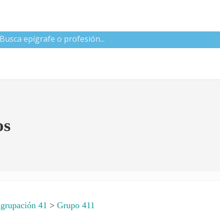
 CNAE
os
grupación 41
>
Grupo 411