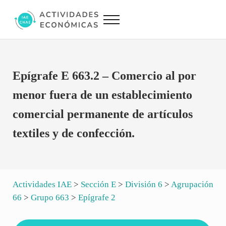
Saltar al contenido principal
Skip to site footer
Menu
Actividades Económicas IAE CNAE
Conversor IAE CNAE
Epígrafe E 663.2 – Comercio al por
menor fuera de un establecimiento
comercial permanente de artículos
textiles y de confección.
Actividades IAE
>
Sección E
>
División 6
>
Agrupación
66
>
Grupo 663
>
Epígrafe 2