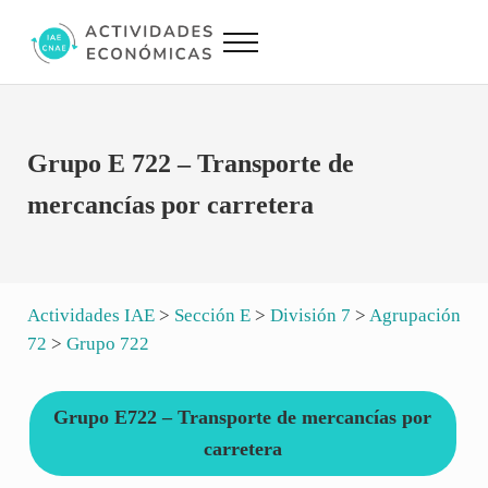
Saltar al contenido principal
Skip to site footer
Menu
Actividades Económicas IAE CNAE
Conversor IAE CNAE
Grupo E 722 – Transporte de
mercancías por carretera
Actividades IAE
>
Sección E
>
División 7
>
Agrupación
72
>
Grupo 722
Grupo E722 – Transporte de mercancías por
carretera