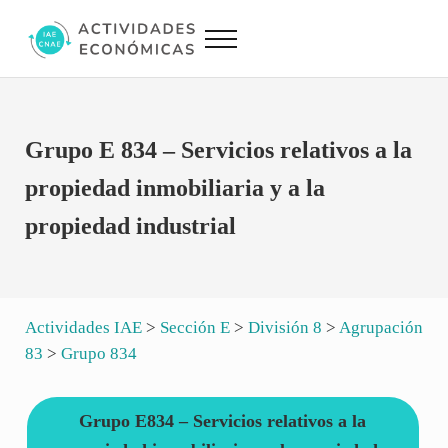
Saltar al contenido principal
Skip to site footer
Menu
Actividades Económicas IAE CNAE
Conversor IAE CNAE
Grupo E 834 – Servicios relativos a la
propiedad inmobiliaria y a la
propiedad industrial
Actividades IAE
>
Sección E
>
División 8
>
Agrupación
83
>
Grupo 834
Grupo E834 – Servicios relativos a la