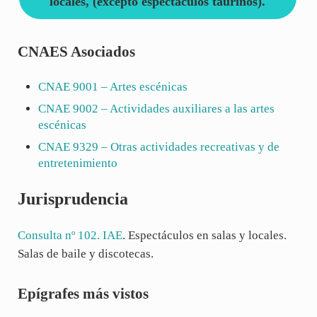
locales, (excepto espectáculos taurinos).
CNAES Asociados
CNAE
9001
– Artes escénicas
CNAE
9002
– Actividades auxiliares a las artes
escénicas
CNAE
9329
– Otras actividades recreativas y de
entretenimiento
Jurisprudencia
Consulta nº 102. IAE
. Espectáculos en salas y locales.
Salas de baile y discotecas.
Sidebar
Epígrafes más vistos