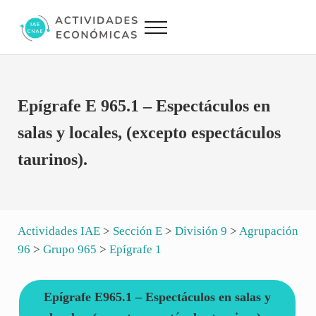
Saltar al contenido principal
Skip to site footer
Menu
Actividades Económicas IAE CNAE
Conversor IAE CNAE
Epígrafe E 965.1 – Espectáculos en
salas y locales, (excepto espectáculos
taurinos).
Actividades IAE
>
Sección E
>
División 9
>
Agrupación
96
>
Grupo 965
>
Epígrafe 1
Epígrafe E965.1 – Espectáculos en salas y