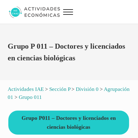
Saltar al contenido principal
Skip to site footer
Menu
Actividades Económicas IAE CNAE
Conversor IAE CNAE
Grupo P 011 – Doctores y licenciados
en ciencias biológicas
Actividades IAE
>
Sección P
>
División 0
>
Agrupación
01
>
Grupo 011
Grupo P011 – Doctores y licenciados en
ciencias biológicas