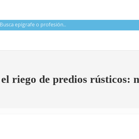
 CNAE
l riego de predios rústicos: n