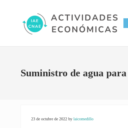
Saltar al contenido principal
Skip to site footer
Conversor IAE CNAE
Actividades Económicas IAE
Suministro de agua para e
23 de octubre de 2022
by
laicomedillo