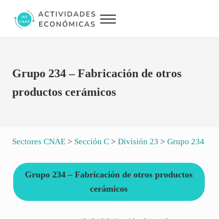
Saltar al contenido principal
Skip to site footer
Menu
Actividades Económicas IAE CNAE
Conversor IAE CNAE
Grupo 234 – Fabricación de otros
productos cerámicos
Sectores CNAE
>
Sección C
>
División 23
>
Grupo 234
Grupo 234 – Fabricación de otros productos
cerámicos