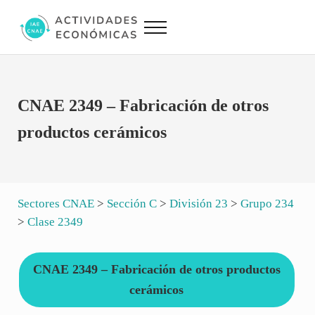
Saltar al contenido principal
Skip to site footer
Menu
Actividades Económicas IAE CNAE
Conversor IAE CNAE
CNAE 2349 – Fabricación de otros
productos cerámicos
Sectores CNAE
>
Sección C
>
División 23
>
Grupo 234
>
Clase 2349
CNAE 2349 – Fabricación de otros productos
cerámicos